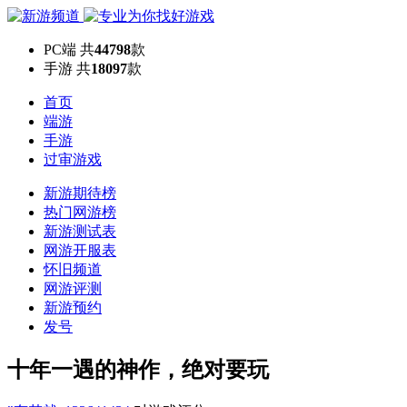
PC端
共
44798
款
手游
共
18097
款
首页
端游
手游
过审游戏
新游期待榜
热门网游榜
新游测试表
网游开服表
怀旧频道
网游评测
新游预约
发号
十年一遇的神作，绝对要玩