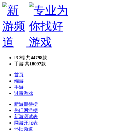
PC端
共
44798
款
手游
共
18097
款
首页
端游
手游
过审游戏
新游期待榜
热门网游榜
新游测试表
网游开服表
怀旧频道