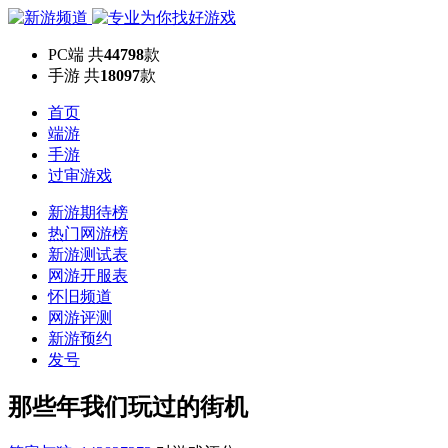
PC端
共
44798
款
手游
共
18097
款
首页
端游
手游
过审游戏
新游期待榜
热门网游榜
新游测试表
网游开服表
怀旧频道
网游评测
新游预约
发号
那些年我们玩过的街机