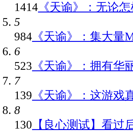
1414
《天谕》：无论怎样
5
984
《天谕》：集大量MMO
6
523
《天谕》：拥有华
7
139
《天谕》：这游戏真心
8
130
【良心测试】看过后就