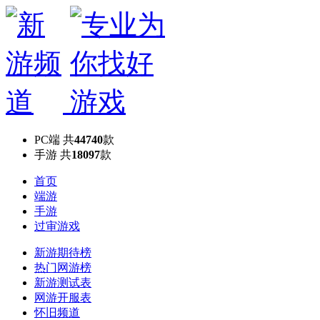
PC端
共
44740
款
手游
共
18097
款
首页
端游
手游
过审游戏
新游期待榜
热门网游榜
新游测试表
网游开服表
怀旧频道