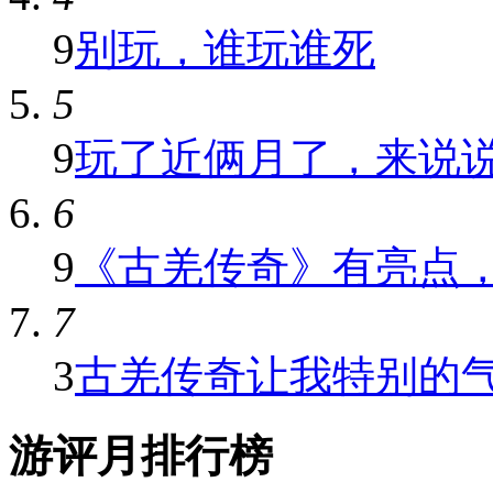
9
别玩，谁玩谁死
5
9
玩了近俩月了，来说说这
6
9
《古羌传奇》有亮点，可
7
3
古羌传奇让我特别的
游评月排行榜