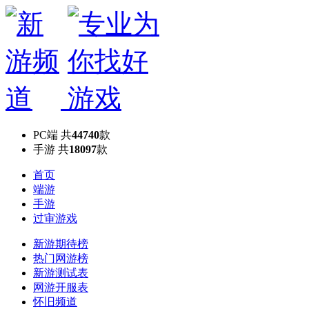
PC端
共
44740
款
手游
共
18097
款
首页
端游
手游
过审游戏
新游期待榜
热门网游榜
新游测试表
网游开服表
怀旧频道