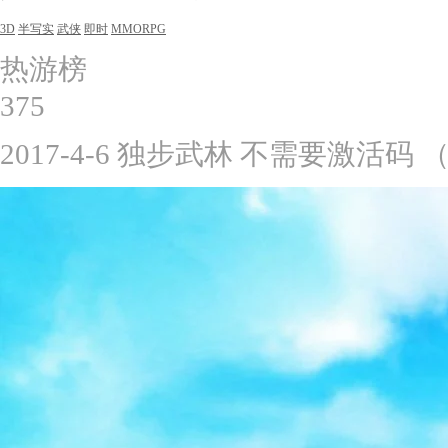
3D
半写实
武侠
即时
MMORPG
热游榜
375
2017-4-6
独步武林
不需要激活码