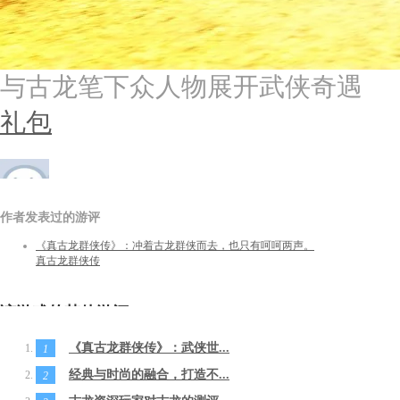
与古龙笔下众人物展开武侠奇遇
礼包
作者发表过的游评
等级：
无
性别：
游评：
1
临雾而立
《真古龙群侠传》：冲着古龙群侠而去，也只有呵呵两声。
真古龙群侠传
该游戏的其他游评
《真古龙群侠传》：武侠世...
1
经典与时尚的融合，打造不...
2