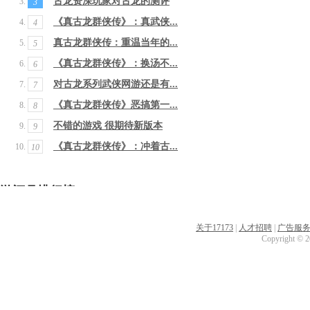
古龙资深玩家对古龙的测评
3
《真古龙群侠传》：真武侠...
4
真古龙群侠传：重温当年的...
5
《真古龙群侠传》：换汤不...
6
对古龙系列武侠网游还是有...
7
《真古龙群侠传》恶搞第一...
8
不错的游戏 很期待新版本
9
《真古龙群侠传》：冲着古...
10
游评月排行榜
关于17173
|
人才招聘
|
广告服
Copyright © 20