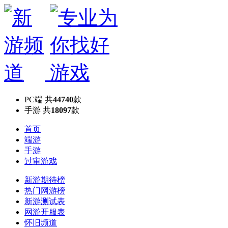
PC端
共
44740
款
手游
共
18097
款
首页
端游
手游
过审游戏
新游期待榜
热门网游榜
新游测试表
网游开服表
怀旧频道