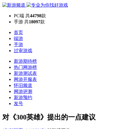
PC端
共
44798
款
手游
共
18097
款
首页
端游
手游
过审游戏
新游期待榜
热门网游榜
新游测试表
网游开服表
怀旧频道
网游评测
新游预约
发号
对《300英雄》提出的一点建议