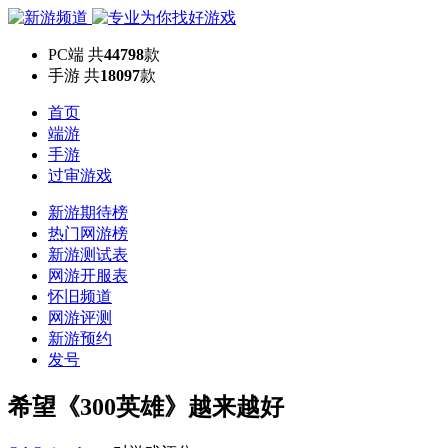
PC端
共
44798
款
手游
共
18097
款
首页
端游
手游
过审游戏
新游期待榜
热门网游榜
新游测试表
网游开服表
怀旧频道
网游评测
新游预约
发号
希望《300英雄》越来越好