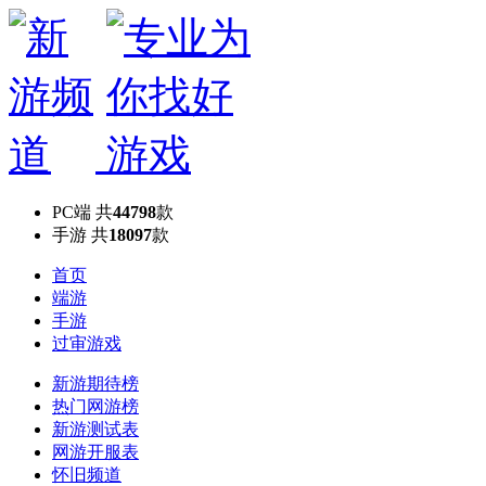
PC端
共
44798
款
手游
共
18097
款
首页
端游
手游
过审游戏
新游期待榜
热门网游榜
新游测试表
网游开服表
怀旧频道