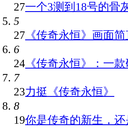
27
一个3测到18号的骨灰给
5
27
《传奇永恒》画面简直
6
24
《传奇永恒》：一款研发
7
23
力挺《传奇永恒》
8
19
你是传奇的新生，还是