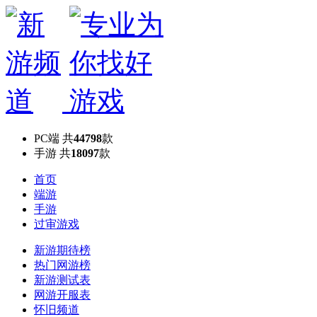
PC端
共
44798
款
手游
共
18097
款
首页
端游
手游
过审游戏
新游期待榜
热门网游榜
新游测试表
网游开服表
怀旧频道