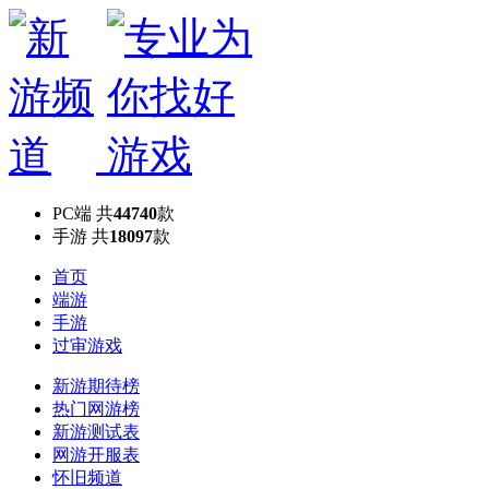
PC端
共
44740
款
手游
共
18097
款
首页
端游
手游
过审游戏
新游期待榜
热门网游榜
新游测试表
网游开服表
怀旧频道