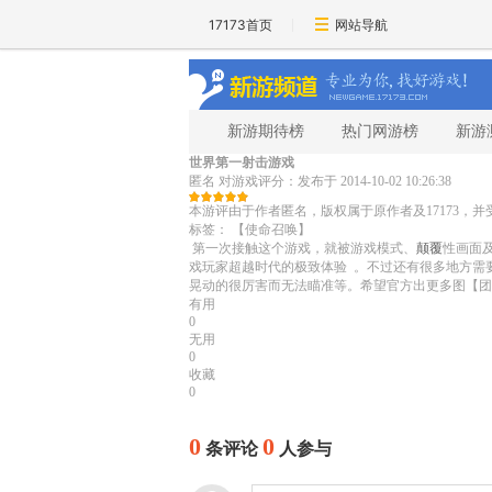
17173首页
网站导航
新游期待榜
热门网游榜
新游
世界第一射击游戏
匿名
对游戏评分：
发布于 2014-10-02 10:26:38
本游评由于作者匿名，版权属于原作者及17173
标签：
【使命召唤】
第一次接触这个游戏，就被游戏模式、
颠覆
性画面
戏玩家超越时代的极致体验 。不过还有很多地方需
晃动的很厉害而无法瞄准等。希望官方出更多图【团
有用
0
无用
0
收藏
0
0
0
条评论
人参与