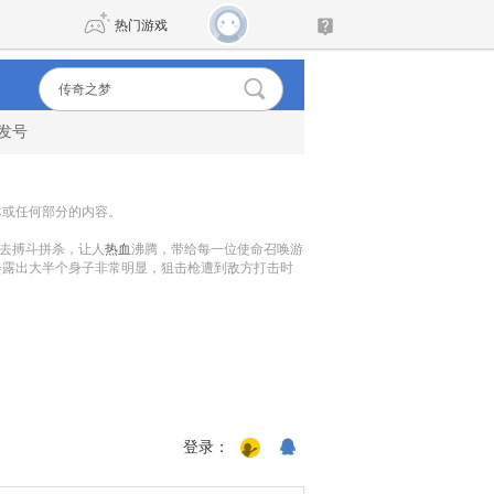
热门游戏
发号
DNF
传奇4
剑网3旗舰版
新天龙八部
体或任何部分的内容。
去搏斗拼杀，让人
热血
沸腾，带给每一位使命召唤游
自由
诛仙世界
新仙侠5
会露出大半个身子非常明显，狙击枪遭到敌方打击时
登录：