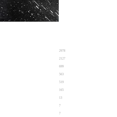
2978
2127
699
563
519
165
13
7
7