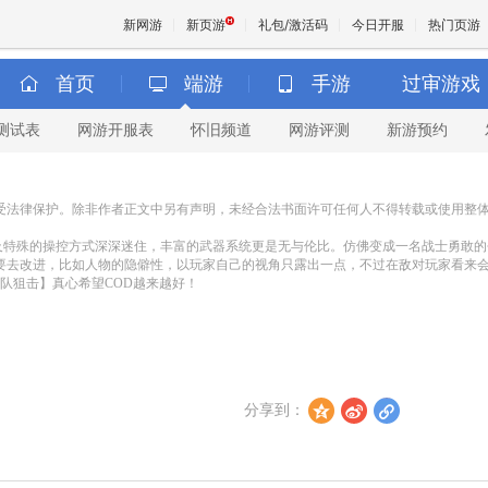
新网游
新页游
礼包/激活码
今日开服
热门页游
首页
端游
手游
过审游戏
测试表
网游开服表
怀旧频道
网游评测
新游预约
魔兽
天堂
，并受法律保护。除非作者正文中另有声明，未经合法书面许可任何人不得转载或使用整
及特殊的操控方式深深迷住，丰富的武器系统更是无与伦比。仿佛变成一名战士勇敢的
王权与
要去改进，比如人物的隐僻性，以玩家自己的视角只露出一点，不过在敌对玩家看来
队狙击】真心希望COD越来越好！
分享到：
z
t
l