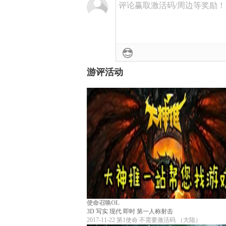
评论赢取激活码/周边等奖励！加群
游评活动
使命召唤OL
3D
写实
现代
即时
第一人称射击
2017-11-22
第1使命
不需要激活码
（大陆）