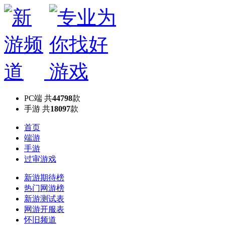
PC端
共
44798
款
手游
共
18097
款
首页
端游
手游
过审游戏
新游期待榜
热门网游榜
新游测试表
网游开服表
怀旧频道