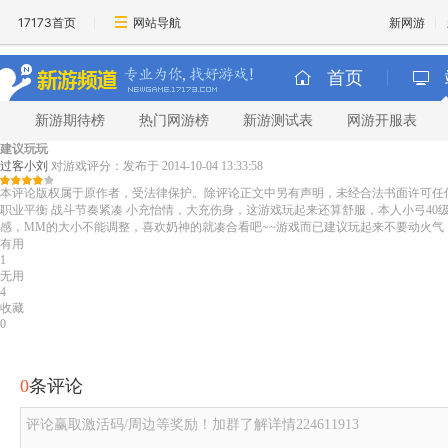
17173首页
网站导航
新网游
首页
新游期待榜
热门网游榜
新游测试表
网游开服表
建议玩玩
过客小刘
对游戏评分：
发布于 2014-10-04 13:33:58
本评论版权属于原作者，受法律保护。除评论正文中另有声明，未经合法书面许可任
职业平衡 战斗节奏紧凑 小充怡情，大充伤身，这游戏玩起来还算舒服，本人小弓40
感，MM的大小不能调整，喜欢奶神的就凑合看吧~~游戏而已建议玩起来不要动火气，
有用
1
无用
4
收藏
0
0
条评论
评论赢取激活码/周边等奖励！加群了解详情224611913