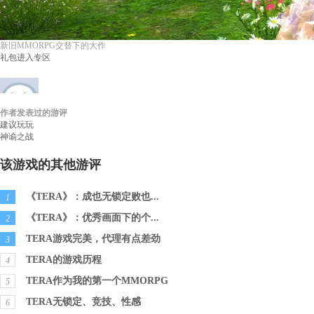
新旧MMORPG交替下的大作
礼包
进入专区
作者发表过的游评
过客小刘
等级：
无
性别：
游评：
1
建议玩玩
神谕之战
该游戏的其他游评
《TERA》：成也无锁定败也...
1
《TERA》：优秀画面下的个...
2
TERA游戏完美，代理有点差劲
3
TERA的游戏历程
4
TERA作为我的第一个MMORPG
5
TERA无锁定、竞技、性感
6