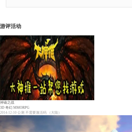
游评活动
神谕之战
3D
奇幻
MMORPG
2014-12-10
公测
不需要激活码
（大陆）