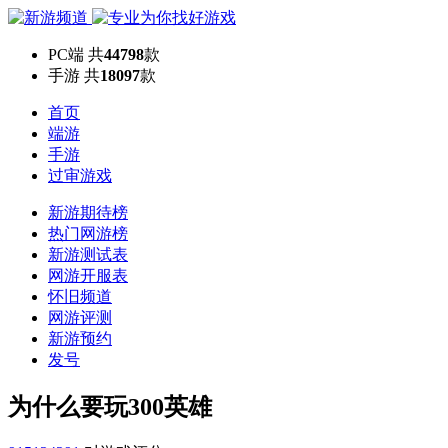
PC端
共
44798
款
手游
共
18097
款
首页
端游
手游
过审游戏
新游期待榜
热门网游榜
新游测试表
网游开服表
怀旧频道
网游评测
新游预约
发号
为什么要玩300英雄