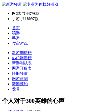
PC端
共
44798
款
手游
共
18097
款
首页
端游
手游
过审游戏
新游期待榜
热门网游榜
新游测试表
网游开服表
怀旧频道
网游评测
新游预约
发号
个人对于300英雄的心声