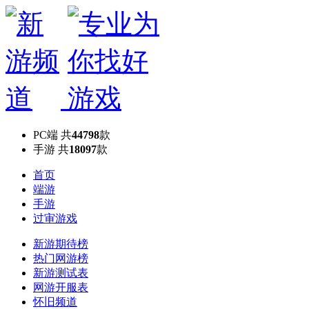
PC端
共
44798
款
手游
共
18097
款
首页
端游
手游
过审游戏
新游期待榜
热门网游榜
新游测试表
网游开服表
怀旧频道