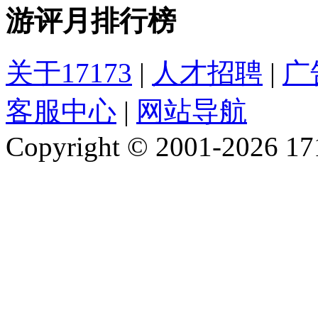
游评月排行榜
关于17173
|
人才招聘
|
广
客服中心
|
网站导航
Copyright © 2001-2026 1717