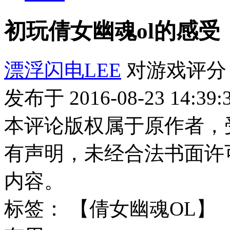
初玩倩女幽魂ol的感受
漂浮闪电LEE
对游戏评分
发布于 2016-08-23 14:39:
本评论版权属于原作者，
有声明，未经合法书面许
内容。
标签：
【倩女幽魂OL】