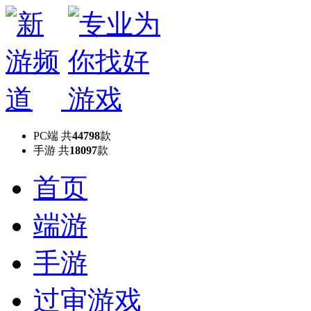
PC端
共
44798
款
手游
共
18097
款
首页
端游
手游
过审游戏