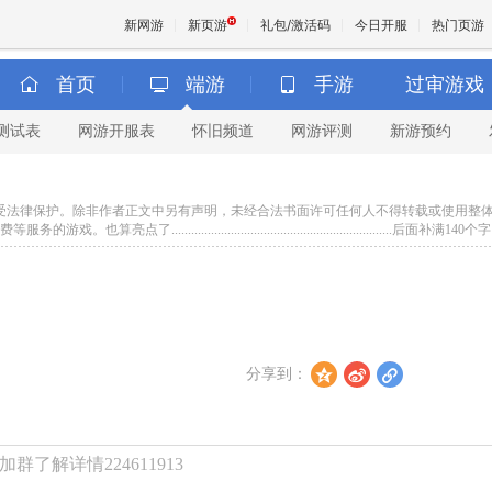
新网游
新页游
礼包/激活码
今日开服
热门页游
首页
端游
手游
过审游戏
测试表
网游开服表
怀旧频道
网游评测
新游预约
魔兽
天堂
，并受法律保护。除非作者正文中另有声明，未经合法书面许可任何人不得转载或使用整
.............................................................后面补满140个字
················································································································
王权与
分享到：
z
t
l
了解详情224611913