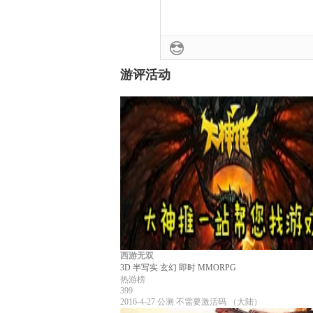
游评活动
西游无双
3D
半写实
玄幻
即时
MMORPG
热游榜
399
2016-4-27
公测
不需要激活码
（大陆）