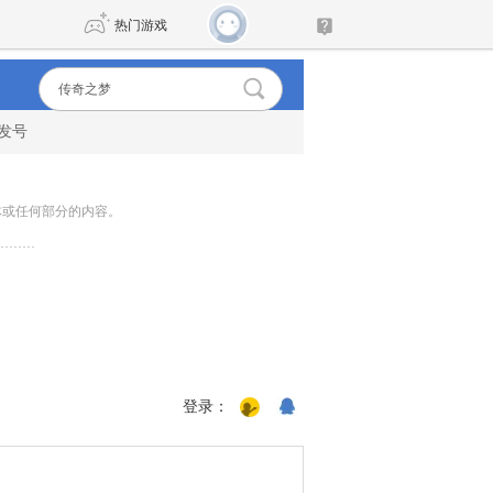
热门游戏
发号
DNF
传奇4
剑网3旗舰版
新天龙八部
体或任何部分的内容。
········
自由
诛仙世界
新仙侠5
登录：