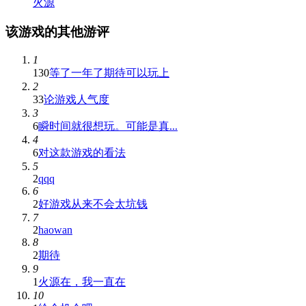
火源
该游戏的其他游评
1
130
等了一年了期待可以玩上
2
33
论游戏人气度
3
6
瞬时间就很想玩。可能是真...
4
6
对这款游戏的看法
5
2
qqq
6
2
好游戏从来不会太坑钱
7
2
haowan
8
2
期待
9
1
火源在，我一直在
10