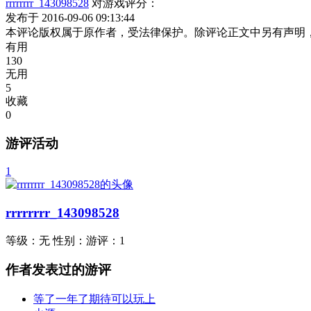
rrrrrrrr_143098528
对游戏评分：
发布于 2016-09-06 09:13:44
本评论版权属于原作者，受法律保护。除评论正文中另有声明
有用
130
无用
5
收藏
0
游评活动
1
rrrrrrrr_143098528
等级：
无
性别：
游评：
1
作者发表过的游评
等了一年了期待可以玩上