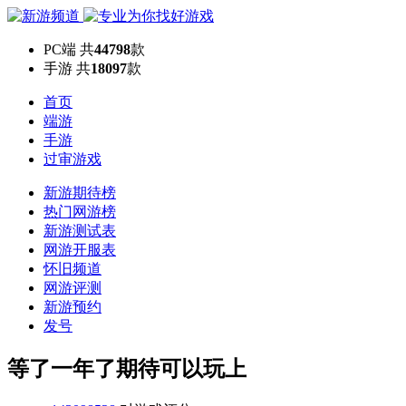
PC端
共
44798
款
手游
共
18097
款
首页
端游
手游
过审游戏
新游期待榜
热门网游榜
新游测试表
网游开服表
怀旧频道
网游评测
新游预约
发号
等了一年了期待可以玩上