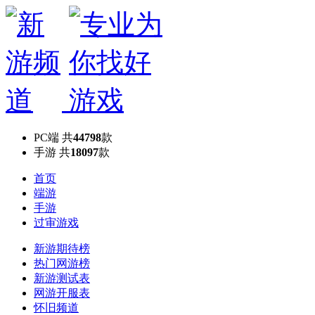
PC端
共
44798
款
手游
共
18097
款
首页
端游
手游
过审游戏
新游期待榜
热门网游榜
新游测试表
网游开服表
怀旧频道