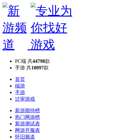
PC端
共
44798
款
手游
共
18097
款
首页
端游
手游
过审游戏
新游期待榜
热门网游榜
新游测试表
网游开服表
怀旧频道