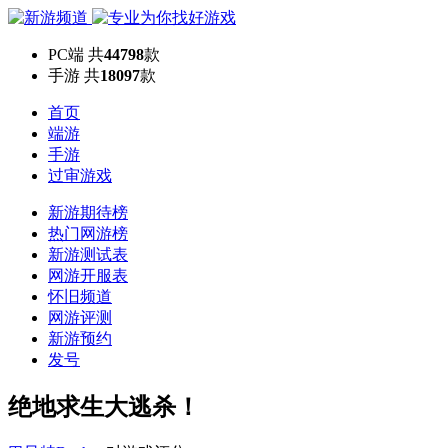
PC端
共
44798
款
手游
共
18097
款
首页
端游
手游
过审游戏
新游期待榜
热门网游榜
新游测试表
网游开服表
怀旧频道
网游评测
新游预约
发号
绝地求生大逃杀！