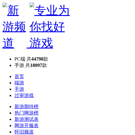
PC端
共
44798
款
手游
共
18097
款
首页
端游
手游
过审游戏
新游期待榜
热门网游榜
新游测试表
网游开服表
怀旧频道