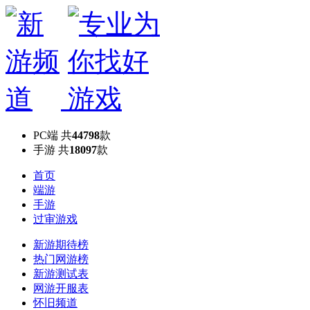
PC端
共
44798
款
手游
共
18097
款
首页
端游
手游
过审游戏
新游期待榜
热门网游榜
新游测试表
网游开服表
怀旧频道