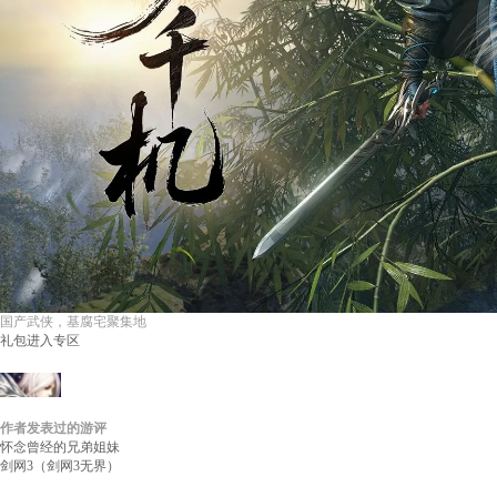
国产武侠，基腐宅聚集地
礼包
进入专区
作者发表过的游评
17173玩家_185817548
等级：
无
性别：
游评：
1
怀念曾经的兄弟姐妹
剑网3（剑网3无界）