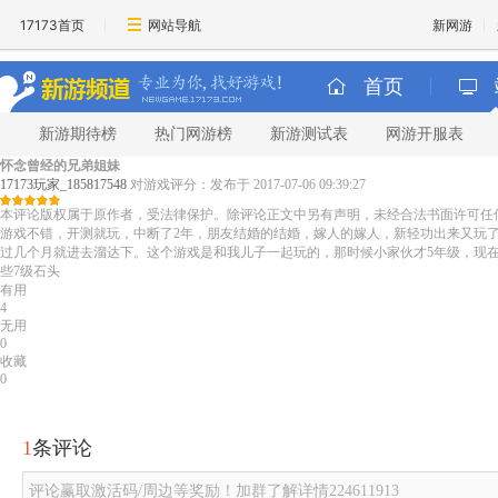
17173首页
网站导航
新网游
首页
新游期待榜
热门网游榜
新游测试表
网游开服表
怀念曾经的兄弟姐妹
17173玩家_185817548
对游戏评分：
发布于 2017-07-06 09:39:27
本评论版权属于原作者，受法律保护。除评论正文中另有声明，未经合法书面许可任
游戏不错，开测就玩，中断了2年，朋友结婚的结婚，嫁人的嫁人，新轻功出来又玩了
过几个月就进去溜达下。这个游戏是和我儿子一起玩的，那时候小家伙才5年级，现在
些7级石头
有用
4
无用
0
收藏
0
1
条评论
评论赢取激活码/周边等奖励！加群了解详情224611913