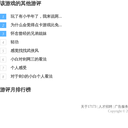
该游戏的其他游评
玩了有小半年了，我来说两...
1
为什么会觉得点卡游戏比免...
2
怀念曾经的兄弟姐妹
3
轻功
4
感觉找找武侠风
5
小白对剑网三的看法
6
个人感受
7
对于剑3的小白个人看法
8
游评月排行榜
关于17173
|
人才招聘
|
广告服
Copyright © 20