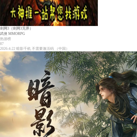
剑网3（剑网3无界）
武侠
MMORPG
热游榜
87
2026-4-22
暗影千机
不需要激活码
（中国）