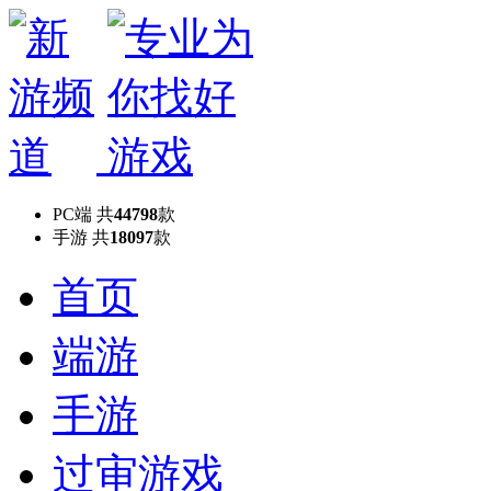
PC端
共
44798
款
手游
共
18097
款
首页
端游
手游
过审游戏