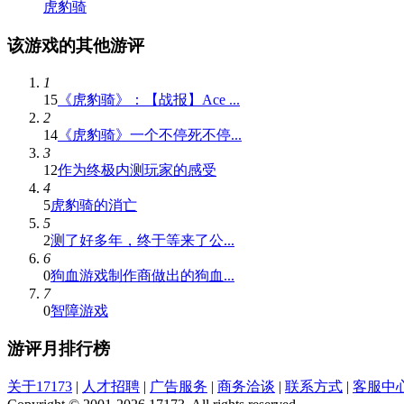
虎豹骑
该游戏的其他游评
1
15
《虎豹骑》：【战报】Ace ...
2
14
《虎豹骑》一个不停死不停...
3
12
作为终极内测玩家的感受
4
5
虎豹骑的消亡
5
2
测了好多年，终于等来了公...
6
0
狗血游戏制作商做出的狗血...
7
0
智障游戏
游评月排行榜
关于17173
|
人才招聘
|
广告服务
|
商务洽谈
|
联系方式
|
客服中