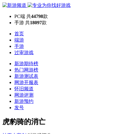
PC端
共
44798
款
手游
共
18097
款
首页
端游
手游
过审游戏
新游期待榜
热门网游榜
新游测试表
网游开服表
怀旧频道
网游评测
新游预约
发号
虎豹骑的消亡