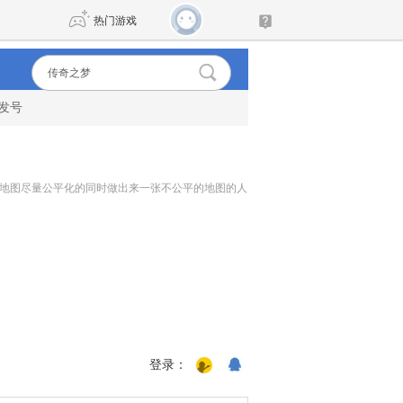
热门游戏
发号
DNF
传奇4
剑网3旗舰版
新天龙八部
望地图尽量公平化的同时做出来一张不公平的地图的人
自由
诛仙世界
新仙侠5
登录：