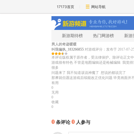
17173首页
网站导航
新游期待榜
热门网游榜
新游
男人的奇迹暖暖
叫我偏执_183266855
对游戏评分：
发布于 2017-07-25 
本评论版权属于原作者，受法律保护。除评论正文中
游戏很有特色 不管是地图编辑还是枪械编辑 我觉
很多
问题来了 我不知道该说神魔了 想说的都说完了
那摩就但愿这游戏后续能改正优化问题 毕竟画面并
有用
0
无用
0
收藏
0
0
0
条评论
人参与