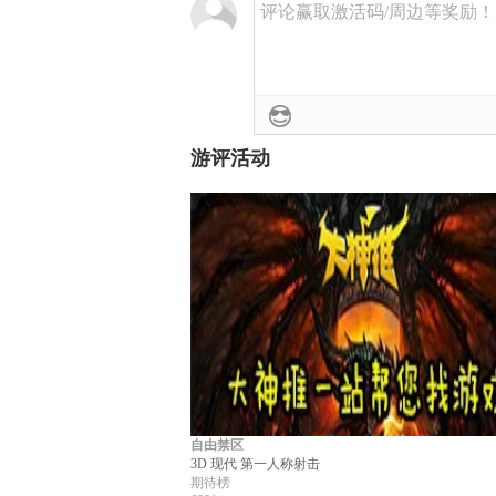
评论赢取激活码/周边等奖励！加群
游评活动
自由禁区
3D
现代
第一人称射击
期待榜