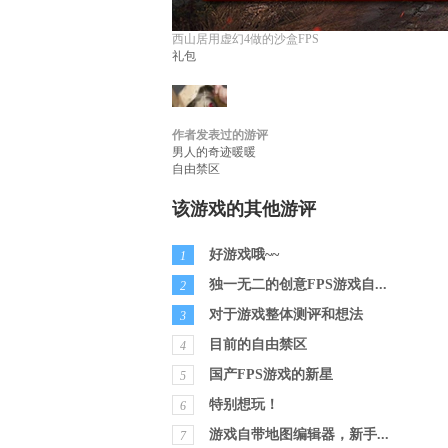
西山居用虚幻4做的沙盒FPS
礼包
作者发表过的游评
叫我偏执_183266855
等级：
无
性别：
游评
男人的奇迹暖暖
自由禁区
该游戏的其他游评
好游戏哦~~
1
独一无二的创意FPS游戏自...
2
对于游戏整体测评和想法
3
目前的自由禁区
4
国产FPS游戏的新星
5
特别想玩！
6
游戏自带地图编辑器，新手...
7