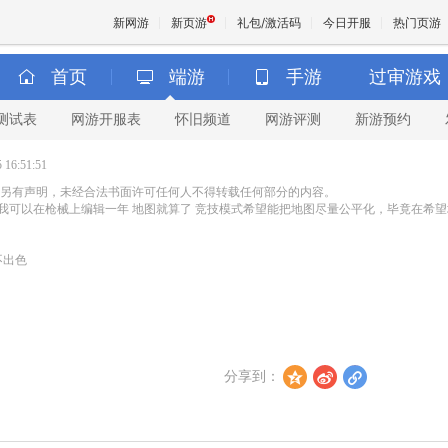
新网游
新页游
礼包/激活码
今日开服
热门页游
首页
端游
手游
过审游戏
测试表
网游开服表
怀旧频道
网游评测
新游预约
魔兽
16:51:51
天堂
另有声明，未经合法书面许可任何人不得转载任何部分的内容。
得我可以在枪械上编辑一年 地图就算了 竞技模式希望能把地图尽量公平化，毕竟在希
王权与
不出色
分享到：
z
t
l