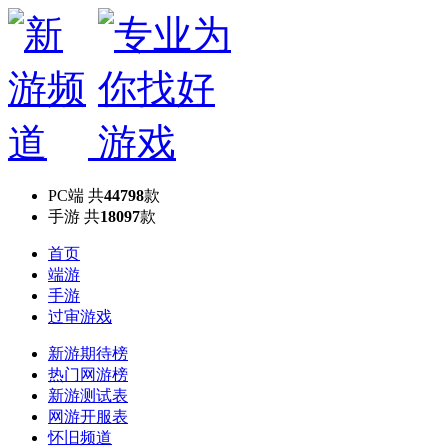
PC端
共
44798
款
手游
共
18097
款
首页
端游
手游
过审游戏
新游期待榜
热门网游榜
新游测试表
网游开服表
怀旧频道