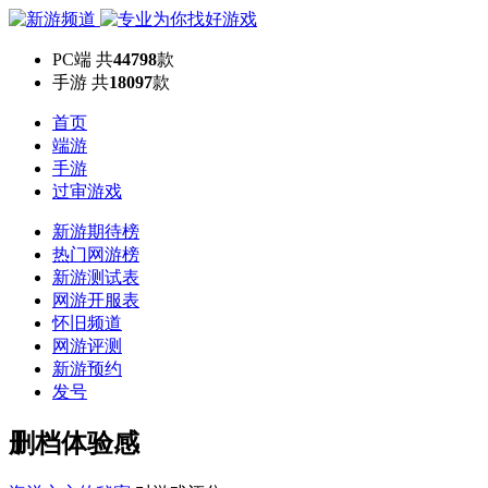
PC端
共
44798
款
手游
共
18097
款
首页
端游
手游
过审游戏
新游期待榜
热门网游榜
新游测试表
网游开服表
怀旧频道
网游评测
新游预约
发号
删档体验感