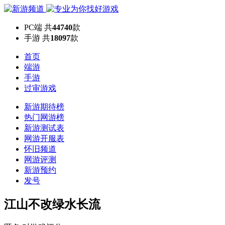
PC端
共
44740
款
手游
共
18097
款
首页
端游
手游
过审游戏
新游期待榜
热门网游榜
新游测试表
网游开服表
怀旧频道
网游评测
新游预约
发号
江山不改绿水长流