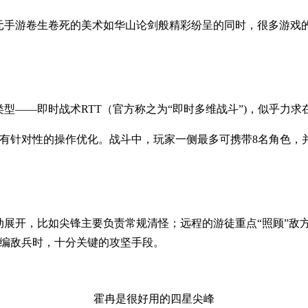
次元手游卷生卷死的美术如华山论剑般精彩纷呈的同时，很多游戏
。
型——即时战术RTT（官方称之为“即时多维战斗”)，似乎力
了有针对性的操作优化。战斗中，玩家一侧最多可携带8名角色，
动展开，比如尖锋主要负责常规清怪；远程的游徒重点“照顾”敌
混编敌兵时，十分关键的攻坚手段。
霍冉是很好用的四星尖峰