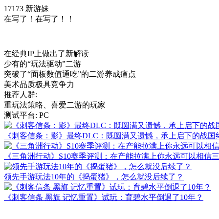
17173 新游妹
在写了！在写了！！
在经典IP上做出了新解读
少有的“玩法驱动”二游
突破了“面板数值通吃”的二游养成痛点
美术品质极具竞争力
推荐人群:
重玩法策略、喜爱二游的玩家
测试平台: PC
《刺客信条：影》最终DLC：既圆满又遗憾，承上启下的战国
《三角洲行动》S10赛季评测：在产能拉满上你永远可以相信
领先手游玩法10年的《捣蛋猪》，怎么就没后续了？
《刺客信条 黑旗 记忆重置》试玩：育碧水平倒退了10年？