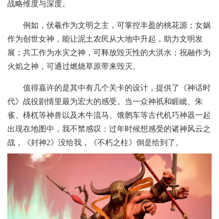
战略维度与深度。
例如，伏羲作为文明之主，可掌控丰盈的桃花源；女娲
作为创世女神，能让泥土农民从大地中升起，助力文明发
展；共工作为水灾之神，可释放毁灭性的大洪水；祝融作为
火焰之神，可通过燃烧草原带来毁灭。
值得嘉许的是其中有几个关卡的设计，提供了《神话时
代》战役剧情里最为宏大的感受。当一众神祇和睚眦、朱
雀、梼杌等神兽以及木牛流马、饿鹘车等古代机巧神器一起
出现在地图中，我不禁感叹：过年时候想感受的诸神风云之
战，《封神2》没给我，《不朽之柱》倒是给到了。