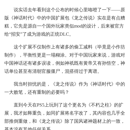
说实话去年看到这个公布的时候心里咯噔了一下——原
版《神话时代》中的中国扩展包《龙之传说》实在是有点糟
糕，它先是源自一个国外玩家类似mod的设计，后来被官方
给“招安”了成为游戏的正统DLC。
这个扩展不仅制作上有诸多的偷工减料（毕竟是小作坊
制作），平衡性更是一塌糊涂。对于中国玩家来说，游戏对
中国神话还有诸多误读，例如神祇既有黄帝又有孙悟空，神
话单位甚至有清朝官服僵尸，混搭得过于离谱。
我当时担忧的是，《龙之传说》作为《神话时代》中的
一大败笔，还有重制的必要吗？
直到今天在PS5上玩到了这个更名为《不朽之柱》的扩
展，我才如释重负，如同扩展将名字改了，其内容也几乎全
部推倒重做，和《龙之传说》除了国风诸神题材上的一致，
基本没有其他任何关系。