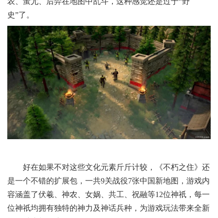
农、蚩尤、后羿在地图中乱斗，这种感觉还是过于“野
史”了。
好在如果不对这些文化元素斤斤计较，《不朽之住》还
是一个不错的扩展包，一共9关战役7张中国新地图，游戏内
容涵盖了伏羲、神农、女娲、共工、祝融等12位神祇，每一
位神祇均拥有独特的神力及神话兵种，为游戏玩法带来全新