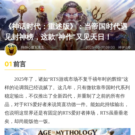
《神话时代：重述版》：当帝国时代遇
见封神榜，这款“神作”又见天日！
抖抖心腹瓦克五
2025-03-17 09:00
神评论
0
01
前言
2025年了，诸如“RTS游戏市场不复千禧年时的辉煌”这
样的论调我已经说腻了。这几年，只有微软靠帝国时代系列
稳定输出，不仅推出了全新四代，并重制了之前的所有作
品，对于RTS爱好者来说简直功德一件。能如此持续输出，
也说明这世界还是有固定的RTS爱好者捧场，RTS虽垂垂老
矣，却尚能饭他一饭。