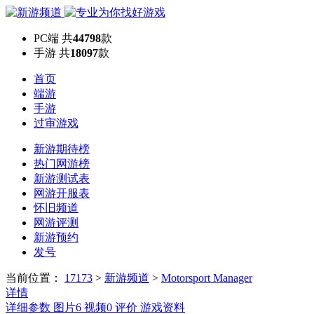
PC端
共
44798
款
手游
共
18097
款
首页
端游
手游
过审游戏
新游期待榜
热门网游榜
新游测试表
网游开服表
怀旧频道
网游评测
新游预约
发号
当前位置：
17173
>
新游频道
>
Motorsport Manager
详情
详细参数
图片
6
视频
0
评价
游戏资料