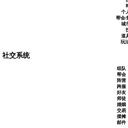
个
帮会
城
道
玩
社交系统
组队
帮会
阵营
跨服
好友
师徒
婚姻
交易
摆摊
邮件