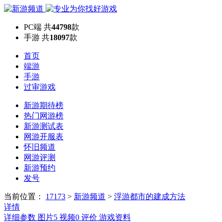
PC端
共
44798
款
手游
共
18097
款
首页
端游
手游
过审游戏
新游期待榜
热门网游榜
新游测试表
网游开服表
怀旧频道
网游评测
新游预约
发号
当前位置：
17173
>
新游频道
>
浮游都市的建成方法
详情
详细参数
图片
5
视频
0
评价
游戏资料