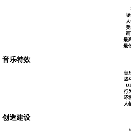
场
人
美
画
最
最
音乐特效
音
战
U
行
环
人
创造建设