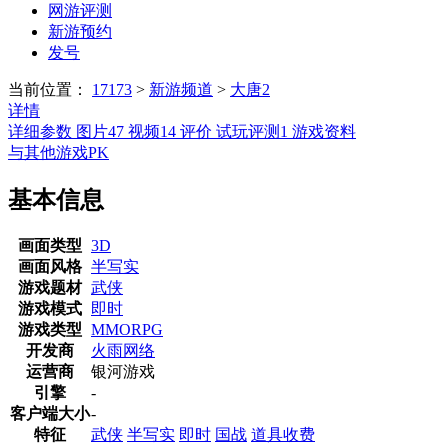
网游评测
新游预约
发号
当前位置：
17173
>
新游频道
>
大唐2
详情
详细参数
图片
47
视频
14
评价
试玩评测
1
游戏资料
与其他游戏PK
基本信息
画面类型
3D
画面风格
半写实
游戏题材
武侠
游戏模式
即时
游戏类型
MMORPG
开发商
火雨网络
运营商
银河游戏
引擎
-
客户端大小
-
特征
武侠
半写实
即时
国战
道具收费