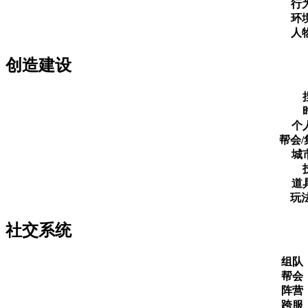
行
环
人
创造建设
个
帮会
城
道
玩
社交系统
组队
帮会
阵营
跨服