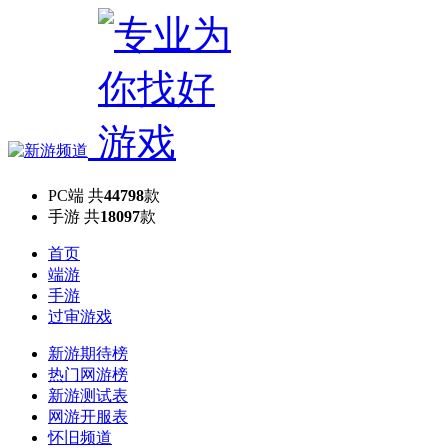
PC端
共
44798
款
手游
共
18097
款
首页
端游
手游
过审游戏
新游期待榜
热门网游榜
新游测试表
网游开服表
怀旧频道