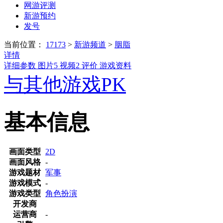
网游评测
新游预约
发号
当前位置：
17173
>
新游频道
>
胭脂
详情
详细参数
图片
5
视频
2
评价
游戏资料
与其他游戏PK
基本信息
画面类型
2D
画面风格
-
游戏题材
军事
游戏模式
-
游戏类型
角色扮演
开发商
运营商
-