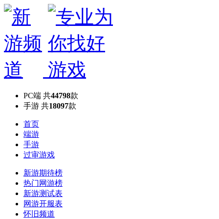
PC端
共
44798
款
手游
共
18097
款
首页
端游
手游
过审游戏
新游期待榜
热门网游榜
新游测试表
网游开服表
怀旧频道