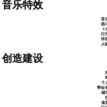
音乐特效
音
战
U
行
环
人
创造建设
个
帮会
城
道