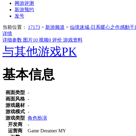
网游评测
新游预约
发号
当前位置：
17173
>
新游频道
>
仙境迷城-日系暖心之作感動千
详情
详细参数
图片
10
视频
0
评价
游戏资料
与其他游戏PK
基本信息
画面类型
-
画面风格
-
游戏题材
-
游戏模式
-
游戏类型
角色扮演
开发商
-
运营商
Game Dreamer MY