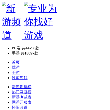
PC端
共
44798
款
手游
共
18097
款
首页
端游
手游
过审游戏
新游期待榜
热门网游榜
新游测试表
网游开服表
怀旧频道