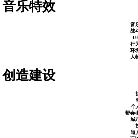
音乐特效
音
战
U
行
环
人
创造建设
个
帮会
城
道