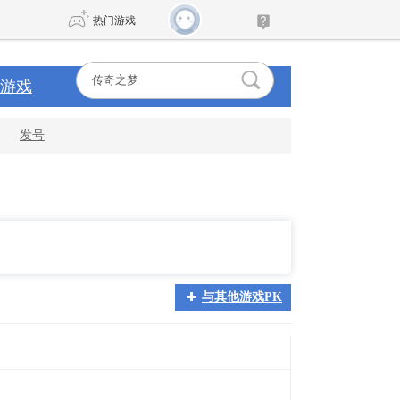
热门游戏
游戏
DNF
传奇4
发号
剑网3旗舰版
新天龙八部
自由
诛仙世界
新仙侠5
与其他游戏PK