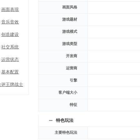
画面风格
画面表现
游戏题材
音乐音效
游戏模式
创造建设
游戏类型
社交系统
开发商
运营状态
运营商
基本配置
引擎
众评王牌战士
客户端大小
特征
特色玩法
主要特色玩法