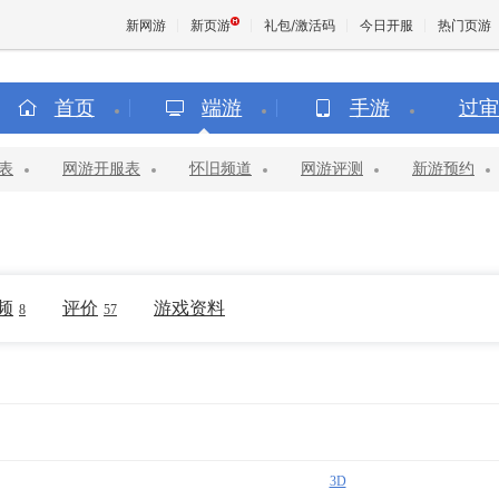
新网游
新页游
礼包/激活码
今日开服
热门页游
首页
端游
手游
过审
魔兽
表
网游开服表
怀旧频道
网游评测
新游预约
天堂
王权与
频
评价
游戏资料
8
57
3D