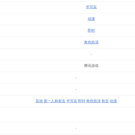
半写实
动漫
即时
角色扮演
-
腾讯游戏
-
-
其他
第一人称射击
半写实
即时
角色扮演
射击
动漫
-