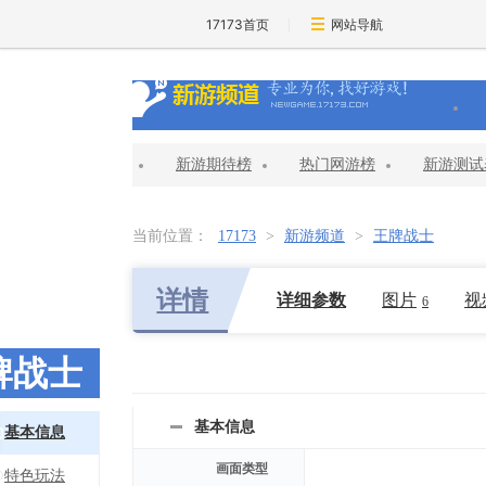
17173首页
网站导航
新游期待榜
热门网游榜
新游测试
当前位置：
17173
>
新游频道
>
王牌战士
详情
详细参数
图片
视
6
牌战士
基本信息
基本信息
画面类型
特色玩法