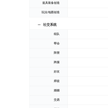
道具装备创造
玩法/地图创造
社交系统
组队
帮会
阵营
跨服
好友
师徒
婚姻
交易