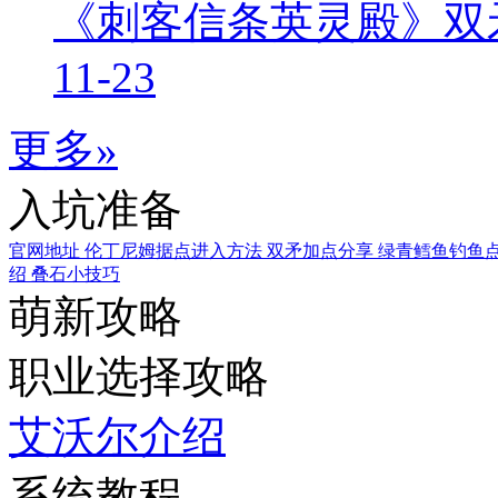
《刺客信条英灵殿》双
11-23
更多»
入坑准备
官网地址
伦丁尼姆据点进入方法
双矛加点分享
绿青鳕鱼钓鱼
绍
叠石小技巧
萌新攻略
职业选择攻略
艾沃尔介绍
系统教程