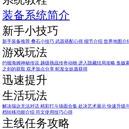
装备系统简介
新手小技巧
新手装备推荐
叠石小技巧
武器搭配心得
细节介绍
世界地图介
游戏玩法
约顿海姆神秘传说
越级挑战传奇动物
进入隐藏结局攻略
鱼贩
之剑的获取
双矛加点分享
蛇发女妖盾获得
迅速提升
生活玩法
解决瑞达无法对话
精彩打斗场面合集
处决艺术展示
快速升级
档转移功能介绍
符文使用技巧心得
主线任务攻略