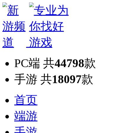
PC端
共
44798
款
手游
共
18097
款
首页
端游
手游