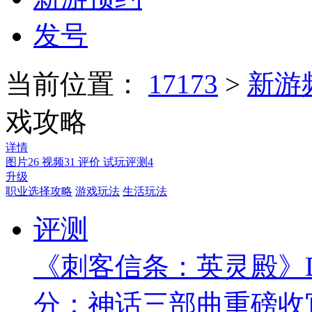
发号
当前位置：
17173
>
新游
戏攻略
详情
图片
26
视频
31
评价
试玩评测
4
升级
职业选择攻略
游戏玩法
生活玩法
评测
《刺客信条：英灵殿》D
分：神话三部曲重磅收