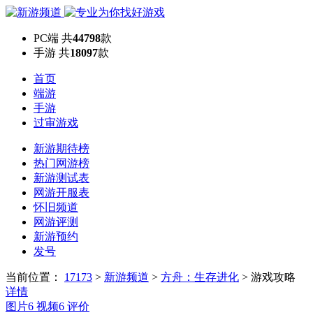
PC端
共
44798
款
手游
共
18097
款
首页
端游
手游
过审游戏
新游期待榜
热门网游榜
新游测试表
网游开服表
怀旧频道
网游评测
新游预约
发号
当前位置：
17173
>
新游频道
>
方舟：生存进化
>
游戏攻略
详情
图片
6
视频
6
评价