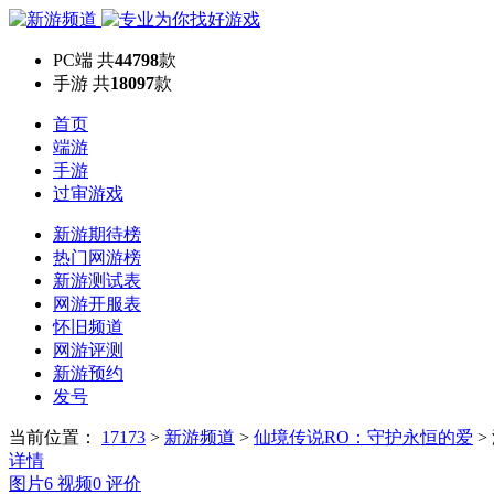
PC端
共
44798
款
手游
共
18097
款
首页
端游
手游
过审游戏
新游期待榜
热门网游榜
新游测试表
网游开服表
怀旧频道
网游评测
新游预约
发号
当前位置：
17173
>
新游频道
>
仙境传说RO：守护永恒的爱
>
详情
图片
6
视频
0
评价