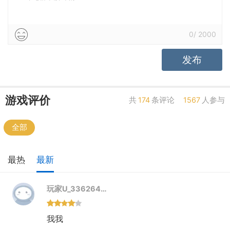
0
/
2000
发布
游戏评价
共
174
条评论
1567
人参与
全部
最热
最新
玩家U_336264…
我我