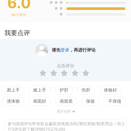
6.0
94
个评分
我要点评
请先
登录
，再进行评论
点击评分
易上手
难上手
护肝
伤肝
体验好
渣体验
画面好
画面差
保值
不保值
展开全部
配置高
配置低
测试
参与游戏评论即有机会赢取游戏激活码/测试资格/精美周边！加入
173评论群了解详情675276290