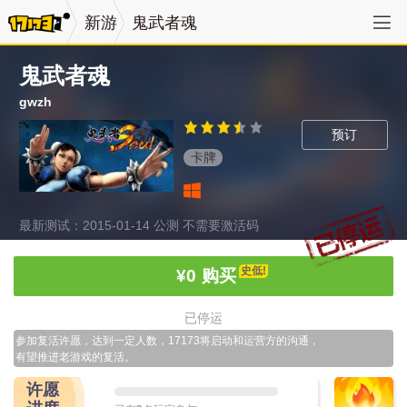
新游
鬼武者魂
鬼武者魂
gwzh
预订
卡牌
最新测试：2015-01-14 公测 不需要激活码
史低!
¥0
购买
已停运
参加复活许愿，达到一定人数，17173将启动和运营方的沟通，
有望推进老游戏的复活。
许愿