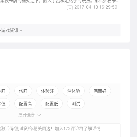
统集换卡牌的框架之下，融入了战棋走格子的玩法。那么炉石卡牌
合在一起，两种非常有深度的策略型游戏是否能够产生1+1>2的
2017-04-18 16:29:59
就来具体看看吧。【编辑：Nando】
游戏资讯 +
护肝
伤肝
体验好
渣体验
画面好
保值
配置高
配置低
测试
展开全部
激活码/测试资格/精美周边！加入173评论群了解详情