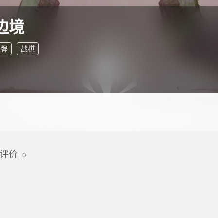
边境
卡牌
战棋
评价
0