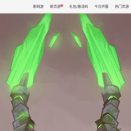
新网游
新页游
礼包/激活码
今日开服
热门页游
魔兽
天堂
王权与