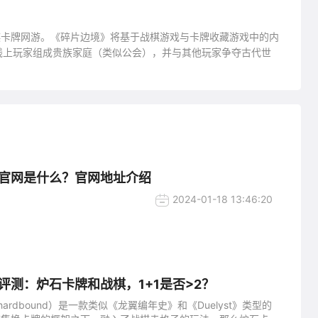
款战棋卡牌网游。《碎片边境》将基于战棋游戏与卡牌收藏游戏中的内
线上玩家组成贵族家庭（类似公会），并与其他玩家争夺古代世
官网是什么？官网地址介绍
2024-01-18 13:46:20
评测：炉石卡牌和战棋，1+1是否>2？
ardbound）是一款类似《龙翼编年史》和《Duelyst》类型的