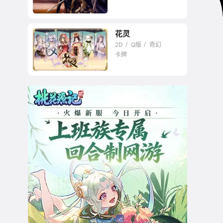
花灵
2D
Q版
奇幻
卡牌