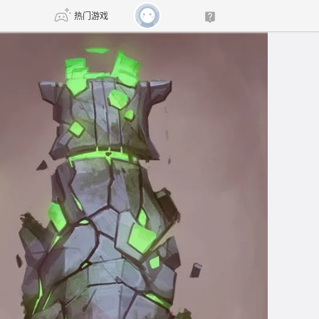
热门游戏
DNF
传奇4
剑网3旗舰版
新天龙八部
自由
诛仙世界
新仙侠5