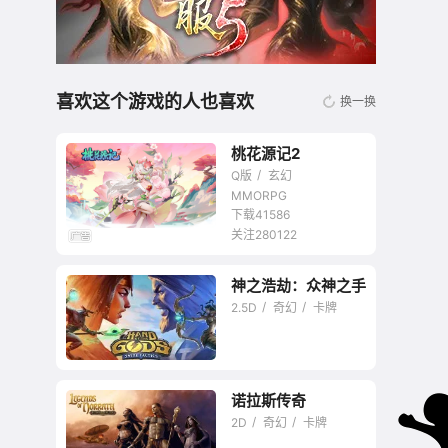
喜欢这个游戏的人也喜欢
换一换
桃花源记2
Q版
玄幻
MMORPG
下载41586
关注280122
无商城开放交易回合
神之浩劫：众神之手
网游
2.5D
奇幻
卡牌
诺拉斯传奇
众神三缺一打麻将
2D
奇幻
卡牌