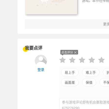
游戏。本作在传
和战棋走格策略结
效果呢，下面我们
更多
我要点评
点击评分
登录
易上手
难上手
画面差
保值
不
参与游戏评论即有机会赢取游戏
675276290