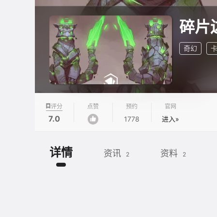
碎片
奇幻
评分
点赞
预约
官网
7.0
1778
进入»
详情
资讯
资料
2
2