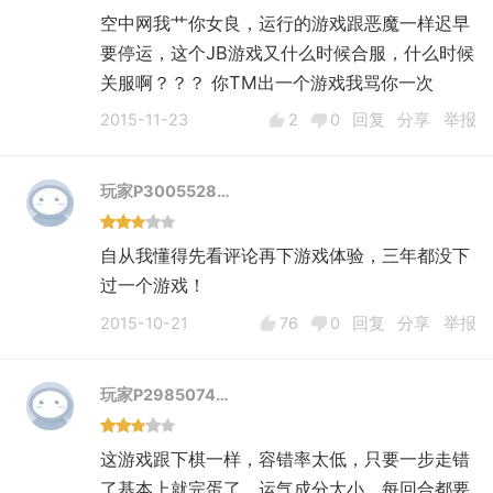
空中网我艹你女良，运行的游戏跟恶魔一样迟早
要停运，这个JB游戏又什么时候合服，什么时候
关服啊？？？ 你TM出一个游戏我骂你一次
2015-11-23
2
0
回复
分享
举报
玩家P3005528…
自从我懂得先看评论再下游戏体验，三年都没下
过一个游戏！
2015-10-21
76
0
回复
分享
举报
玩家P2985074…
这游戏跟下棋一样，容错率太低，只要一步走错
了基本上就完蛋了，运气成分太小，每回合都要