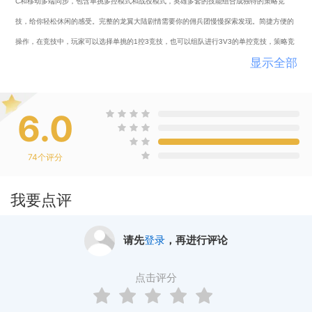
C和移动多端同步，包含单挑多控模式和战役模式，英雄多套的技能组合成独特的策略竞
技，给你轻松休闲的感受。完整的龙翼大陆剧情需要你的佣兵团慢慢探索发现。
简捷方便的
操作，在竞技中，玩家可以选择单挑的1控3竞技，也可以组队进行3V3的单控竞技，策略竞
显示全部
技颠覆传统竞技比拼手速的操作方式，让所有玩家都有机会攀登龙翼竞技颠覆。
6.0
74
个评分
我要点评
请先
登录
，再进行评论
点击评分