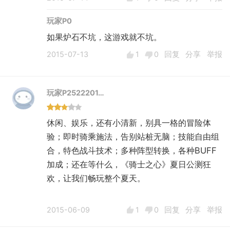
玩家P0
如果炉石不坑，这游戏就不坑。
2015-07-13
1
0
回复
分享
举报
玩家P2522201…
休闲、娱乐，还有小清新，别具一格的冒险体
验；即时骑乘施法，告别站桩无脑；技能自由组
合，特色战斗技术；多种阵型转换，各种BUFF
加成；还在等什么，《骑士之心》夏日公测狂
欢，让我们畅玩整个夏天。
2015-06-09
1
0
回复
分享
举报