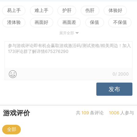
易上手
难上手
护肝
伤肝
体验好
渣体验
画面好
画面差
保值
不保值
展开全部
配置高
配置低
测试
参与游戏评论即有机会赢取游戏激活码/测试资格/精美周边！加入
173评论群了解详情675276290
0
/
2000
发布
游戏评价
共
109
条评论
1006
人参与
全部