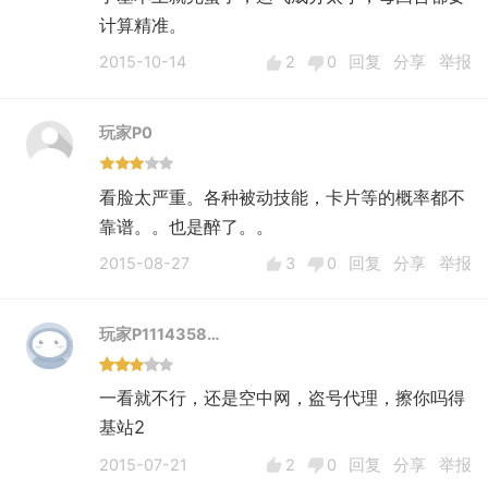
计算精准。
2015-10-14
2
0
回复
分享
举报
玩家P0
看脸太严重。各种被动技能，卡片等的概率都不
靠谱。。也是醉了。。
2015-08-27
3
0
回复
分享
举报
玩家P1114358…
一看就不行，还是空中网，盗号代理，擦你吗得
基站2
2015-07-21
2
0
回复
分享
举报