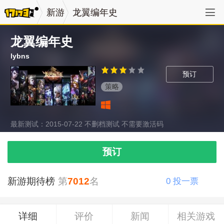
新游
龙翼编年史
龙翼编年史
lybns
预订
策略
最新测试：2015-07-22 不删档测试 不需要激活码
预订
新游期待榜
第
7012
名
0
投一票
详细
评价
新闻
相关游戏