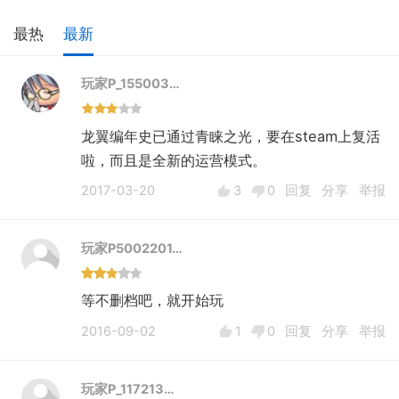
最热
最新
玩家P_155003…
龙翼编年史已通过青睐之光，要在steam上复活
啦，而且是全新的运营模式。
2017-03-20
3
0
回复
分享
举报
玩家P5002201…
等不删档吧，就开始玩
2016-09-02
1
0
回复
分享
举报
玩家P_117213…