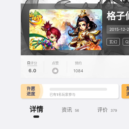
格子
2015-12-
玄幻
Q
评分
点赞
预约
6.0
1084
许愿
进度
已有
1
名玩家参与
详情
资讯
评价
56
379