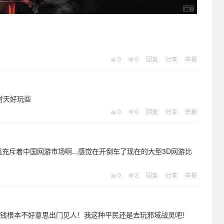
0
0
回复
分享
举报
封天好玩些
0
0
回复
分享
举报
游戏充斥着中国网游市场啊...感觉在开倒车了现在的大型3D网游比
0
2
回复
分享
举报
块钱根本不好意思出门见人！我这种平民还是去玩邪域战灵吧！