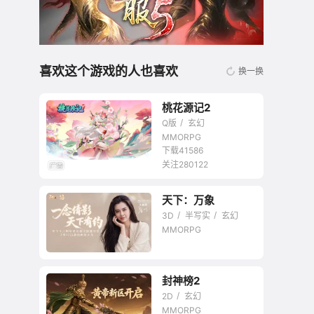
喜欢这个游戏的人也喜欢
换一换
桃花源记2
Q版
玄幻
MMORPG
下载41586
关注280122
无商城开放交易回合
天下：万象
网游
3D
半写实
玄幻
MMORPG
封神榜2
个性成长方式全模式
2D
玄幻
网游
MMORPG