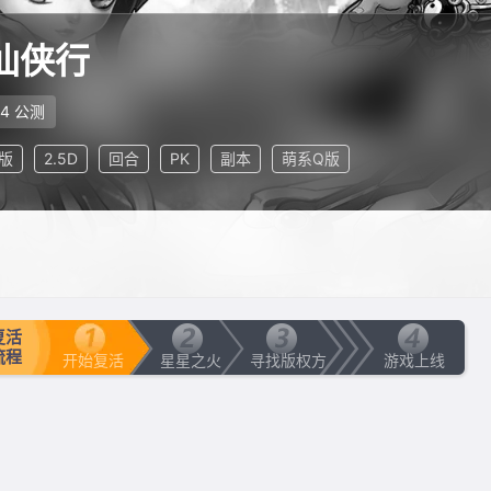
仙侠行
24 公测
版
2.5D
回合
PK
副本
萌系Q版
复活
流程
开始复活
星星之火
寻找版权方
游戏上线