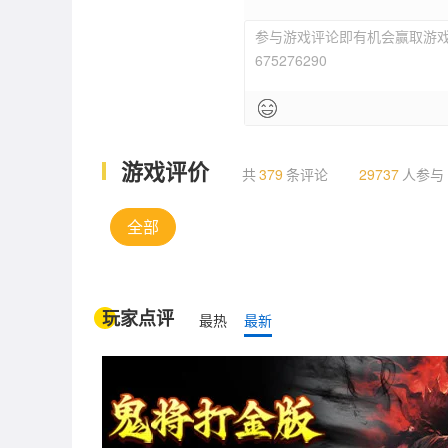
参与游戏评论即有机会赢取游戏
低自由
675276290
游戏评价
共
379
条评论
29737
人参与
全部
玩家点评
最热
最新