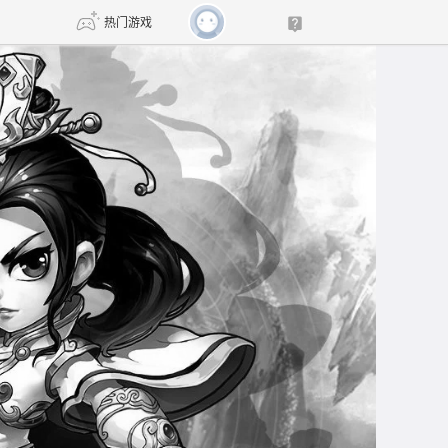
热门游戏
DNF
传奇4
剑网3旗舰版
新天龙八部
自由
诛仙世界
新仙侠5