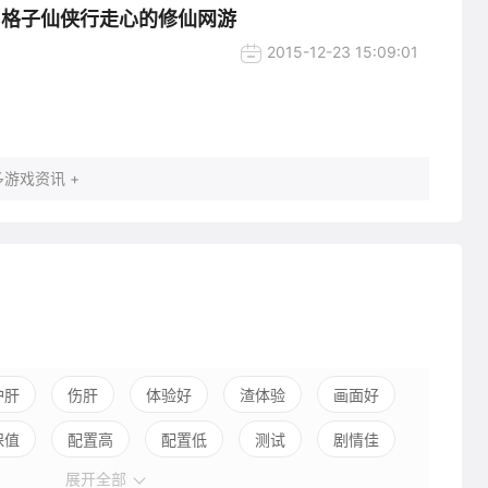
 格子仙侠行走心的修仙网游
2015-12-23 15:09:01
游戏资讯 +
护肝
伤肝
体验好
渣体验
画面好
保值
配置高
配置低
测试
剧情佳
展开全部
引导混乱
平衡佳
平衡差
高自由