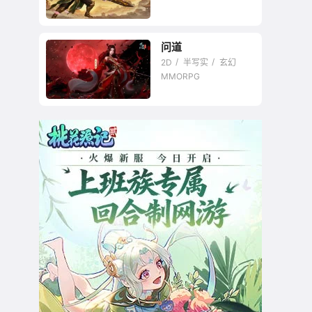
问道
2D
半写实
玄幻
MMORPG
最经典回合网游始主
之一