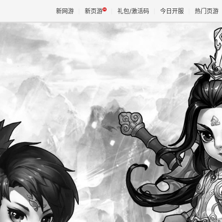
新网游
新页游
礼包/激活码
今日开服
热门页游
魔兽
天堂
王权与