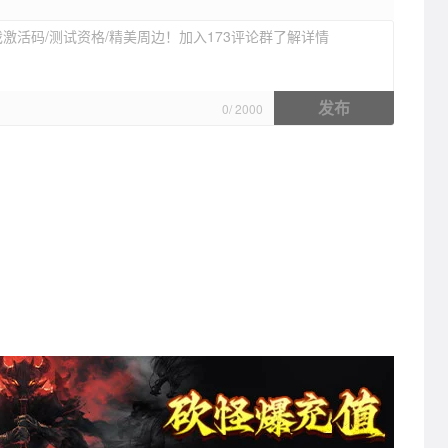
激活码/测试资格/精美周边！加入173评论群了解详情
发布
0
/
2000