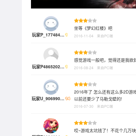
坐等《梦幻红楼》吧
玩家P_177484…
2016-11-04
来自PC端
感觉游戏一般吧，觉得还是我欲
玩家P4865202…
2016-08-24
来自PC端
2016年了 怎么还有这么多2D
玩家U_906990…
以前还要少了马勒戈壁的!
2016-07-30
来自PC端
哎~游戏太坑钱了！不花个几万