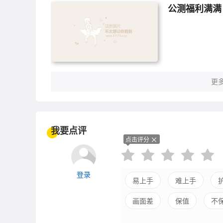
公测福利满满
更多
我要点评
点击评分
登录
易上手
难上手
画面差
保值
不
剧情差
引导清晰