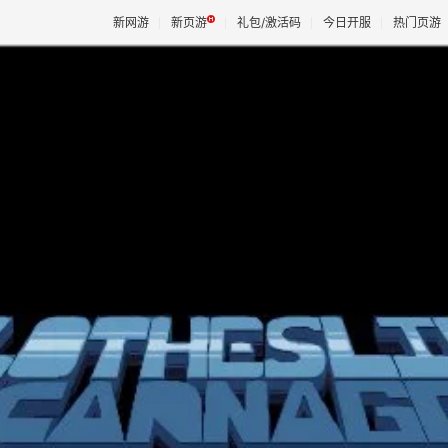
新网游
新页游
礼包/激活码
今日开服
热门页游
魔兽
天堂
王权与