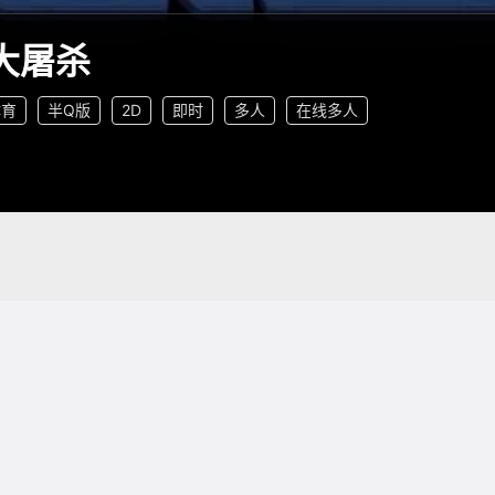
大屠杀
体育
半Q版
2D
即时
多人
在线多人