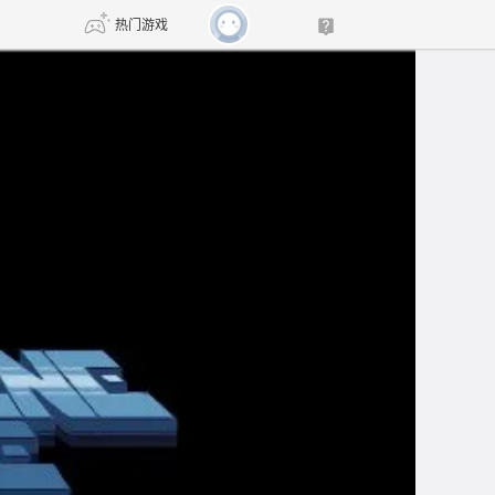
热门游戏
DNF
传奇4
剑网3旗舰版
新天龙八部
自由
诛仙世界
新仙侠5