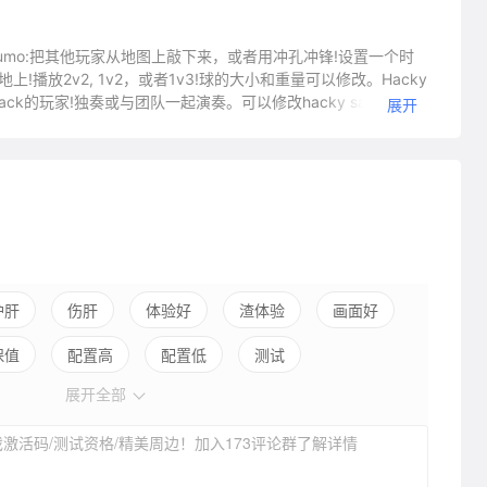
Sumo:把其他玩家从地图上敲下来，或者用冲孔冲锋!设置一个时
播放2v2, 1v2，或者1v3!球的大小和重量可以修改。Hacky
ack的玩家!独奏或与团队一起演奏。可以修改hacky sack的大
展开
击，立即消灭他们!这可以在游戏模式下开启或关闭。一个美丽的湖滨
花钱去看。你。战斗。不要让他们失望!天际线:当你在生活中需
游戏最多可在一台机器上玩4个玩家，完全可定制的键盘和控制
通过服务器列表连接，或者直接邀请您的Steam好友列表!
护肝
伤肝
体验好
渣体验
画面好
保值
配置高
配置低
测试
展开全部
激活码/测试资格/精美周边！加入173评论群了解详情