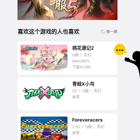
喜欢这个游戏的人也喜欢
换一换
桃花源记2
Q版
玄幻
MMORPG
下载41586
青蛙X小鸟
无商城开放交易回合
2D
Q版
奇幻
网游
体育
暂未评星
Foreveracers
2.5D
Q版
奇幻
体育