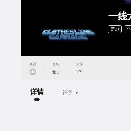
一线
奇幻
点赞
预约
价格
暂无
¥21
详情
评价
0