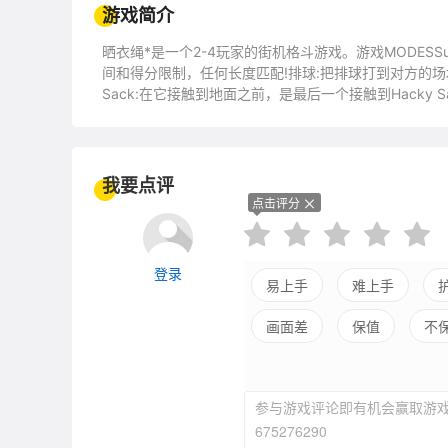
游戏简介
晒衣绳*是一个2-4玩家的街机格斗游戏。游戏MODES
间和得分限制，任何长度匹配!排球:把排球打到对方的场地上!
Sack:在它接触到地面之前，是最后一个接触到Hacky S
小和重量。Instagib:攻击另一个玩家，立即发起攻
风景将会弥补你的鲜血和鲜血堆积在前景上!舞台:一群人
要一点额外的肾上腺素时，把它放在屋顶上!本地或在线
器控制!在网上进行战斗，并主持一个公共或私人服务器，
我要点评
点击评分
登录
易上手
难上手
画面差
保值
不
参与游戏评论即有机会赢取游戏
675276290