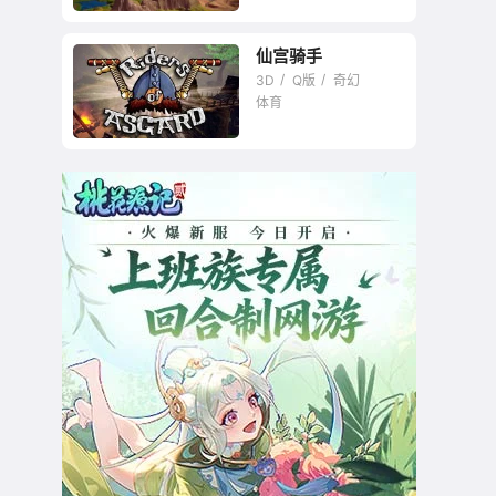
暂未评星
仙宫骑手
3D
Q版
奇幻
体育
暂未评星